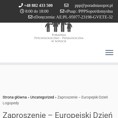
Przejdź
+48 882 433 500
ppp@poradniasopot.pl
do
8:00 do 18:00
ePuap: /PPPSopot/domyslna
treści
eDoręczenia: AE:PL-95977-23198-GVETE-32
Strona główna
»
Uncategorized
»
Zaproszenie – Europejski Dzień
Logopedy
Zaproszenie – Europejski Dzień