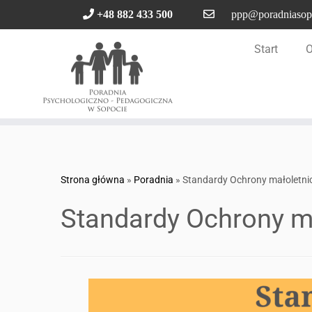
Przejdź
+48 882 433 500
ppp@poradniasopo
do
treści
Start
O
Strona główna
»
Poradnia
»
Standardy Ochrony małoletni
Standardy Ochrony m