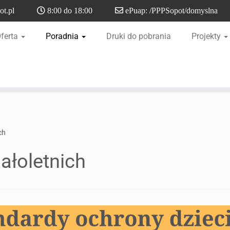
t.pl
8:00 do 18:00
ePuap: /PPPSopot/domyslna
ferta
Poradnia
Druki do pobrania
Projekty
ch
ałoletnich