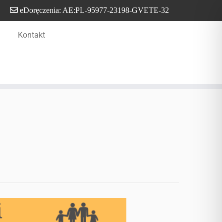
eDoręczenia: AE:PL-95977-23198-GVETE-32
Kontakt