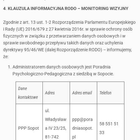
4
.
KLAUZULA INFORMACYJNA RODO –
MONITORING WIZYJNY
Zgodnie z art. 13 ust. 1-2 Rozporządzenia Parlamentu Europejskiego
i Rady (UE) 2016/679 z 27 kwietnia 2016r. w sprawie ochrony osób
fizycznych w związku z przetwarzaniem danych osobowych i w
sprawie swobodnego przepływu takich danych oraz uchylenia
dyrektywy 95/46/WE (dalej Rozporządzenie RODO) – informujemy,
że:
Administratorem danych osobowych jest Poradnia
Psychologiczno-Pedagogiczna z siedzibą w Sopocie.
Dane
Adres
Adres email
Telefon
kontaktowe
ul.
Władysław
ppp@pora
58 551 51
PPP Sopot
a IV 23/25,
dniasopot.
33
81-742
pl