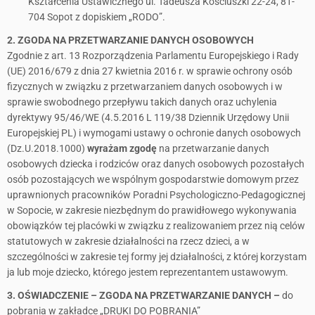
Kształcenia Ustawicznego ul. Tadeusza Kościuszki 22-24, 81-
704 Sopot z dopiskiem „RODO”.
2. ZGODA NA PRZETWARZANIE DANYCH OSOBOWYCH
Zgodnie z art. 13 Rozporządzenia Parlamentu Europejskiego i Rady
(UE) 2016/679 z dnia 27 kwietnia 2016 r. w sprawie ochrony osób
fizycznych w związku z przetwarzaniem danych osobowych i w
sprawie swobodnego przepływu takich danych oraz uchylenia
dyrektywy 95/46/WE (4.5.2016 L 119/38 Dziennik Urzędowy Unii
Europejskiej PL) i wymogami ustawy o ochronie danych osobowych
(Dz.U.2018.1000)
wyrażam zgodę
na przetwarzanie danych
osobowych dziecka i rodziców oraz danych osobowych pozostałych
osób pozostających we wspólnym gospodarstwie domowym przez
uprawnionych pracowników Poradni Psychologiczno-Pedagogicznej
w Sopocie, w zakresie niezbędnym do prawidłowego wykonywania
obowiązków tej placówki w związku z realizowaniem przez nią celów
statutowych w zakresie działalności na rzecz dzieci, a w
szczególności w zakresie tej formy jej działalności, z której korzystam
ja lub moje dziecko, którego jestem reprezentantem ustawowym.
3. OŚWIADCZENIE – ZGODA NA PRZETWARZANIE DANYCH –
do
pobrania w zakładce „DRUKI DO POBRANIA”