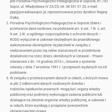
jest Poradnia Psychologiczno-Pedagogiczna w Sopocie, 81-742
Sopot, ul. Władysława IV 23/25, tel. 58 551 51 33, e-mail:
ppp@poradniasopot.pl, reprezentowana przez dyrektor Reginę
Osikę.
Poradnia Psychologiczno-Pedagogiczna w Sopocie zbiera i
przetwarza dane osobowe, na podstawie art. 6 ust. 1 lit. c, art.
9 ust. 2 lit. a ogólnego rozporządzenia o ochronie danych –
RODO wyłącznie w zakresie niezbędnym do prawidłowego
wykonywania obowiązków tej placówki w związku z
realizowaniem przez nią celów statutowych w przedmiocie
działalności na rzecz dzieci, określonych w Ustawie – Prawo
oświatowe z dn. 14 grudnia 2016 r., Ustawie o systemie
oświaty z dnia 7 września 1991 r. i przepisach wydanych na ich
podstawie.
W związku z przetwarzaniem danych w celach, o których mowa
w pkt 2 odbiorcami danych osobowych dziecka i
rodziców/opiekunów prawnych mogą być: organy władzy
publicznej oraz podmioty wykonujące zadania publiczne lub
działające na zlecenie organów władzy publicznej, w zakresie i
w celach, które wynikają z przepisów powszechnie
obowiązującego prawa.