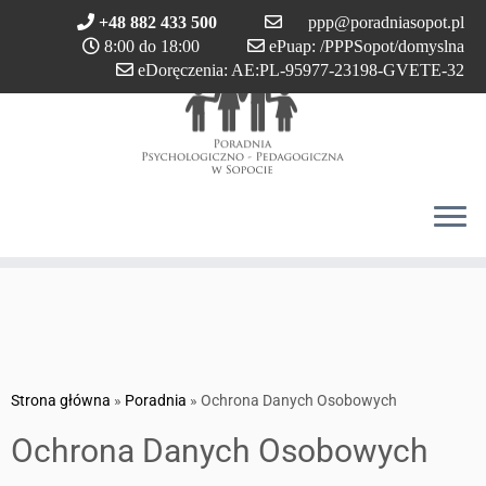
Przejdź
+48 882 433 500
ppp@poradniasopot.pl
do
8:00 do 18:00
ePuap: /PPPSopot/domyslna
treści
eDoręczenia: AE:PL-95977-23198-GVETE-32
Strona główna
»
Poradnia
»
Ochrona Danych Osobowych
Ochrona Danych Osobowych