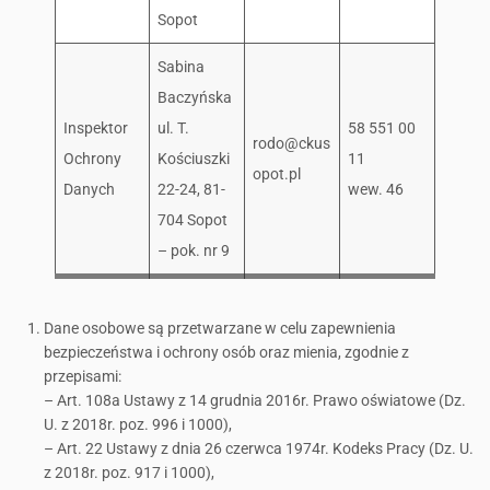
Sopot
Sabina
Baczyńska
Inspektor
ul. T.
58 551 00
rodo@ckus
Ochrony
Kościuszki
11
opot.pl
Danych
22-24, 81-
wew. 46
704 Sopot
– pok. nr 9
Dane osobowe są przetwarzane w celu zapewnienia
bezpieczeństwa i ochrony osób oraz mienia, zgodnie z
przepisami:
– Art. 108a Ustawy z 14 grudnia 2016r. Prawo oświatowe (Dz.
U. z 2018r. poz. 996 i 1000),
– Art. 22 Ustawy z dnia 26 czerwca 1974r. Kodeks Pracy (Dz. U.
z 2018r. poz. 917 i 1000),