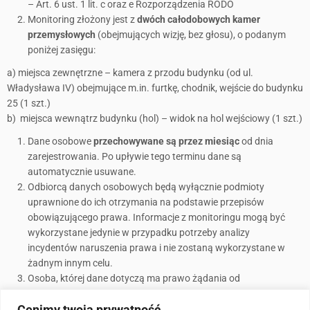
– Art. 6 ust. 1 lit. c oraz e Rozporządzenia RODO
Monitoring złożony jest z
dwóch całodobowych kamer
przemysłowych
(obejmujących wizję, bez głosu), o podanym
poniżej zasięgu:
a) miejsca zewnętrzne – kamera z przodu budynku (od ul.
Władysława IV) obejmujące m.in. furtkę, chodnik, wejście do budynku
25 (1 szt.)
b) miejsca wewnątrz budynku (hol) – widok na hol wejściowy (1 szt.)
Dane osobowe
przechowywane są przez miesiąc
od dnia
zarejestrowania. Po upływie tego terminu dane są
automatycznie usuwane.
Odbiorcą danych osobowych będą wyłącznie podmioty
uprawnione do ich otrzymania na podstawie przepisów
obowiązującego prawa. Informacje z monitoringu mogą być
wykorzystane jedynie w przypadku potrzeby analizy
incydentów naruszenia prawa i nie zostaną wykorzystane w
żadnym innym celu.
Osoba, której dane dotyczą ma prawo żądania od
Administratora dostępu do swoich danych osobowych (w
Cenimy twoją prywatność
uzasadnionych przypadkach), ich sprostowania, usunięcia lub